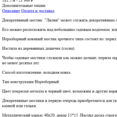
1х1,5 м -
21 900
₽
Дополнительные опции
Описание
Оплата и доставка
Декоративный мостик "Лилия" может служить декоративным эле
Его можно расположить над небольшим садовым водоемом или н
Неразборный кованый мостик арочного типа состоит из: перил 
Настила из деревянных дощечек (сосна).
Чтобы садовые мостики служили как можно дольше, перила ок
не менее десятка лет.
Способ изготовления- холодная ковка.
Тип конструкции Неразборный
Цвет покраски металла в черный цвет, возможны и другие вар
Декоративные мостики в первую очередь приобретаются для ук
камней или гальки.
Металлический каркас 40х20, декор 15*15. Настил доска строг