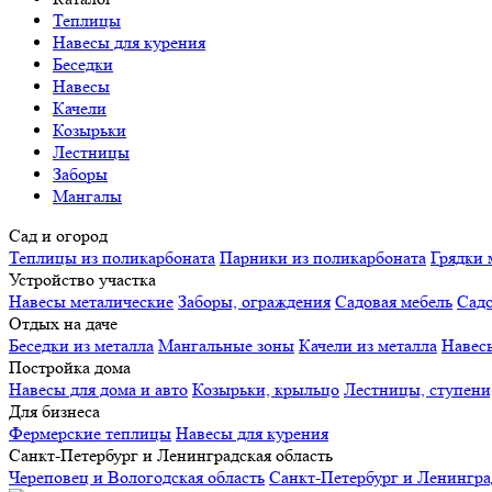
Теплицы
Навесы для курения
Беседки
Навесы
Качели
Козырьки
Лестницы
Заборы
Мангалы
Сад и огород
Теплицы из поликарбоната
Парники из поликарбоната
Грядки 
Устройство участка
Навесы металические
Заборы, ограждения
Садовая мебель
Сад
Отдых на даче
Беседки из металла
Мангальные зоны
Качели из металла
Навес
Постройка дома
Навесы для дома и авто
Козырьки, крыльцо
Лестницы, ступени
Для бизнеса
Фермерские теплицы
Навесы для курения
Санкт-Петербург и Ленинградская область
Череповец и Вологодская область
Санкт-Петербург и Ленингра