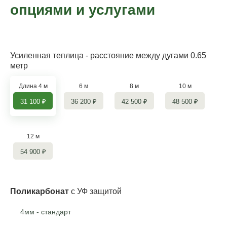
опциями и услугами
Усиленная теплица
- расстояние между дугами 0.65
метр
Длина
4 м
6 м
8 м
10 м
31 100
₽
36 200
₽
42 500
₽
48 500
₽
12 м
54 900
₽
Поликарбонат
с УФ защитой
4мм - стандарт