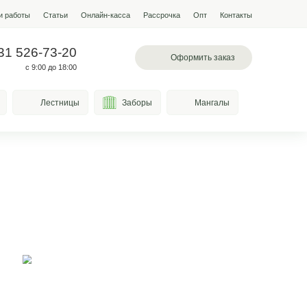
мпании
Условия работы
Наши работы
Статьи
Онлайн-кас
 200-28-31
+7 931 526-73-20
альное шоссе , 71
с 9:00 до 18:00
Качели
Козырьки
Лестницы