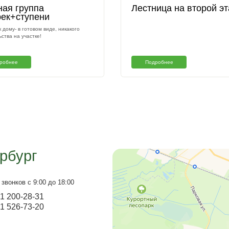
оты
Входная группа
Л
козырек+ступени
Крыльцо к дому- в готовом виде, никакого
строительства на участке!