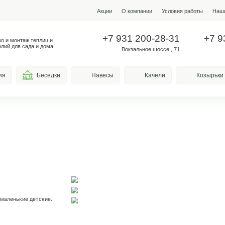
Акции
О ко
+7 931
Производство и монтаж теплиц и
металлоизделий для сада и дома
Вокз
весы для курения
Беседки
Навесы