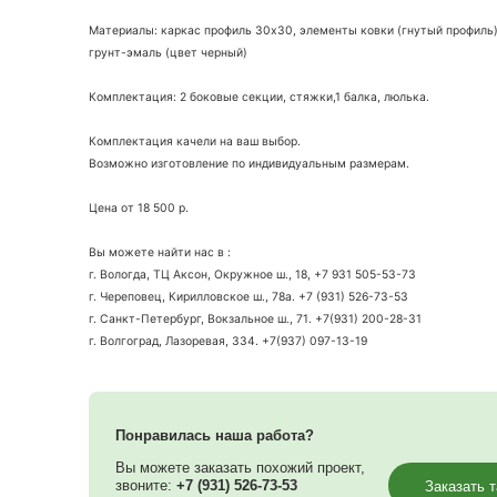
В нашем ассортименте Вы найдёте не только массив
Размер: ширина-1 м., длина-1,5 м., высота-1,7 м.
Материалы: каркас профиль 30х30, элементы ковки (
грунт-эмаль (цвет черный)
Комплектация: 2 боковые секции, стяжки,1 балка, л
Комплектация качели на ваш выбор.
Возможно изготовление по индивидуальным размера
Цена от 18 500 р.
Вы можете найти нас в :
г. Вологда, ТЦ Аксон, Окружное ш., 18, +7 931 505-5
г. Череповец, Кирилловское ш., 78а. +7 (931) 526-73-