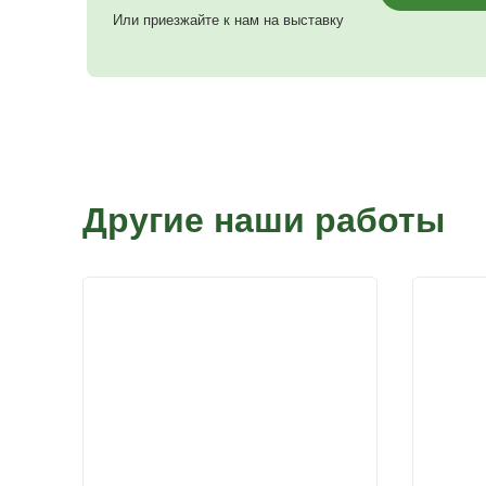
г. Санкт-Петербург, Вокзальное ш., 71. +7(931) 200-
г. Волгоград, Лазоревая, 334. +7(937) 097-13-19
Понравилась наша работа?
Вы можете заказать похожий проект,
звоните:
+7 (931) 526-73-53
Или приезжайте к нам на выставку