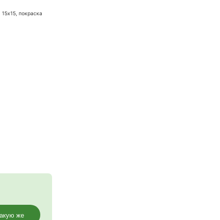
ные качели, но и маленькие детские.
гнутый профиль) 15х15, покраска
юлька.
м.
3-73
53