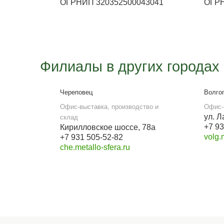
Работа офиса
Вторник -Пятница с 9:00 до
18:00, суббота с 9:00 до 15:00.
Воскресенье и понедельник
выходной.
E-mail
metallosfera.spb@yandex.ru
Наши реквизиты