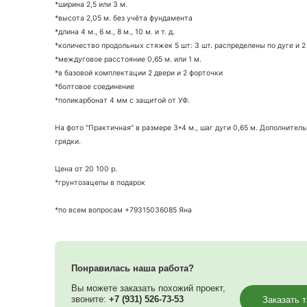
Арочная теплица "Практичная" с доставкой на Ваш у
Характеристики:
*ширина 2,5 или 3 м.
*высота 2,05 м. без учёта фундамента
*длина 4 м., 6 м., 8 м., 10 м. и т. д.
*количество продольных стяжек 5 шт: 3 шт. распреде
*междуговое расстояние 0,65 м. или 1 м.
*в базовой комплектации 2 двери и 2 форточки
*болтовое соединение
*поликарбонат 4 мм с защитой от УФ.
На фото "Практичная" в размере 3*4 м., шаг дуги 0,
грядки.
Цена от 20 100 р.
*грунтозацепы в подарок