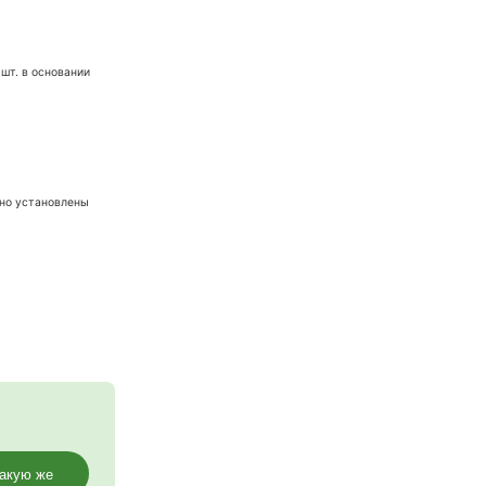
часток.
лены по дуге и 2 шт. в основании
65 м. Дополнительно установлены