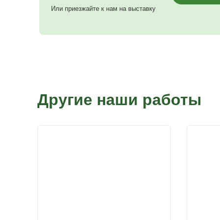
*по всем вопросам +79315036085 Яна
Понравилась наша работа?
Вы можете заказать похожий проект,
звоните:
+7 (931) 526-73-53
Или приезжайте к нам на выставку