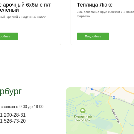
оты
Навес арочный 6х6м с п/т
Т
8мм зеленый
3х
фо
Безупречный, крепкий и надежный навес.