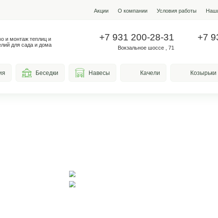
Акции
О ко
+7 931
Производство и монтаж теплиц и
металлоизделий для сада и дома
Вокз
весы для курения
Беседки
Навесы
чная