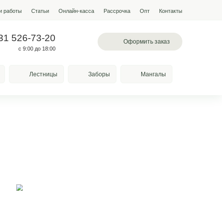
мпании
Условия работы
Наши работы
Статьи
Онлайн-кас
 200-28-31
+7 931 526-73-20
альное шоссе , 71
с 9:00 до 18:00
Качели
Козырьки
Лестницы