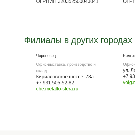
Работа офиса
Вторник -Пятница с 9:00 до
18:00, суббота с 9:00 до 15:00.
Воскресенье и понедельник
выходной.
E-mail
metallosfera.spb@yandex.ru
Наши реквизиты