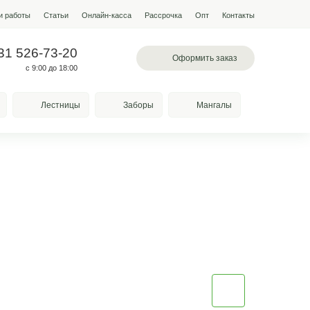
мпании
Условия работы
Наши работы
Статьи
Онлайн-кас
 200-28-31
+7 931 526-73-20
альное шоссе , 71
с 9:00 до 18:00
Качели
Козырьки
Лестницы
!