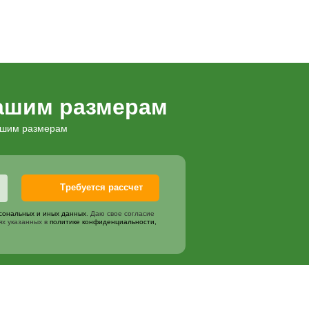
Цена
ликарбоната на 6 мм
2000
₽
авки и стола
3500
₽
мм 2 метра
250
₽
епы
1200
₽
м для пола (6 досок)
3600
₽