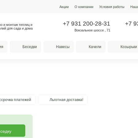
Акции
О ко
+7 931
Производство и монтаж теплиц и
металлоизделий для сада и дома
Вокз
весы для курения
Беседки
Навесы
ная»
та
Рассрочка платежей
Льготная доставка