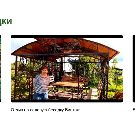
Рассрочка от компании
заказ у нашего
Условия рассрочки индивидуальны для каждого к
присвоения
товара. Условия уточняйте в офисах продаж.
плата, вводите
латы
существляется
ификаты