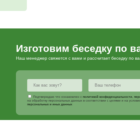
Опции и услуги
Заказать беседку
Замена по
Покраска л
закрытая
Доска 20 
17 900
₽
Грунтозац
Доска 27 м