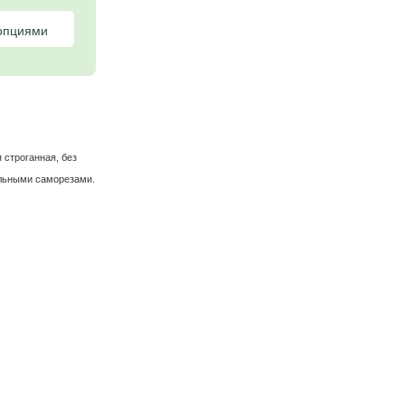
Заказать беседку
Рассчитать с опциями
тра (доска сухая строганная, без
. Крепление кровельными саморезами.