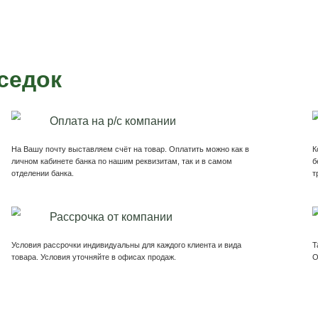
седок
Беседка Грация
Б
Хит продаж 2022г.
3х