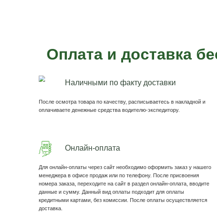
Пример наших бе
Беседка Винтаж 3*3 с
желтым поликарбонатом
Элегантная беседка идеально подходит для
приусадебного участка