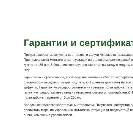
Подробнее
Оплата и доста
Наличными по факту доставк
После осмотра товара по качеству, расписываетесь в
оплачиваете денежные средства водителю-экспедито