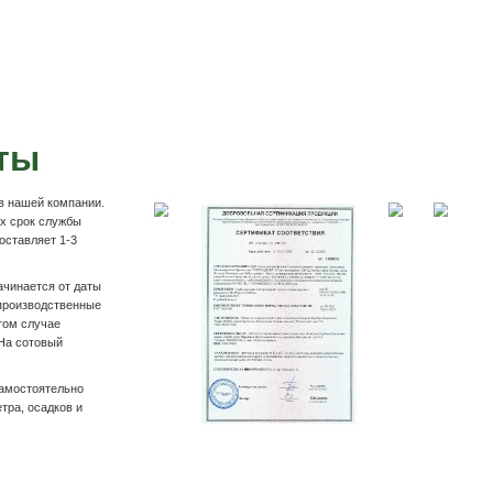
Подробнее
вка беседок
и
Оплата на р/с компании
 накладной и
На Вашу почту выставляем счёт на товар. Оплат
ру.
личном кабинете банка по нашим реквизитам, та
отделении банка.