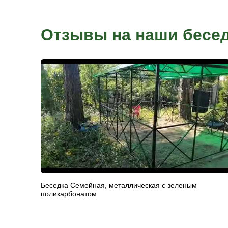
Онлайн-оплата
Для онлайн-оплаты через сайт необходимо оформить 
менеджера в офисе продаж или по телефону. После 
номера заказа, переходите на сайт в раздел онлайн-о
данные и сумму. Данный вид оплаты подходит для оп
кредитными картами, без комиссии. После оплаты о
доставка.
Гарантии и серт