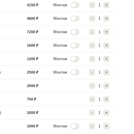
а для поликарбоната (4 м.)
850
₽
рофиль ( комплект) (4 м.)
1200
₽
ка без поликарбоната
7000
₽
ка с поликарбонатом
9000
₽
перегородку
950
₽
 полив без автоматики
2900
₽
 под бочку
5500
₽
№1 (Бордюры) (4 м.)
2250
₽