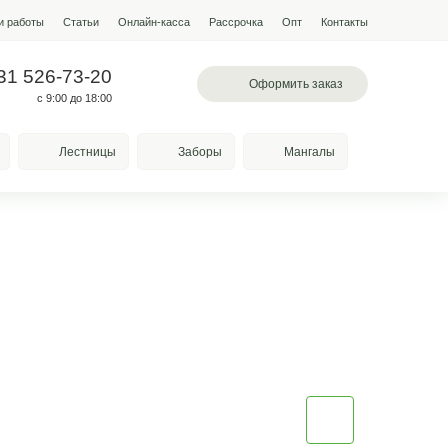
мпании
Условия работы
Наши работы
Статьи
Онлайн-кас
 200-28-31
+7 931 526-73-20
альное шоссе , 71
с 9:00 до 18:00
Качели
Козырьки
Лестницы
для поликарбоната!