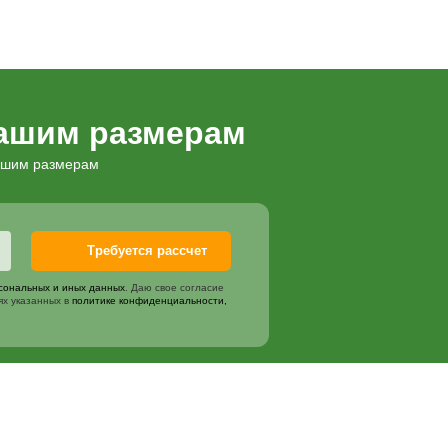
№2 (Бордюры+ грядка) (4 м.)
4150
₽
3 ( 2 грядки) (4 м.)
4800
₽
4 ( 3 грядки) (4 м.)
7200
₽
ля растений (4 м.)
1600
₽
роветривания.
1200
₽
еский люк для проветривания.
2500
₽
иление (краб система) (4 м.)
2600
₽
няя
750
₽