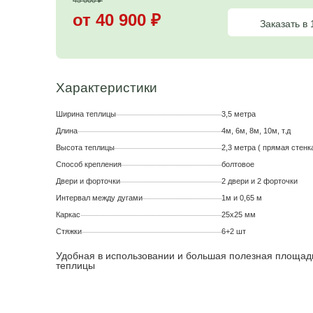
Цена на теплицу
45 000
₽
от 40 900
₽
Характеристики
Ширина теплицы
3,5 мет
Длина
4м, 6м, 
Высота теплицы
2,3 мет
Способ крепления
болтово
Двери и форточки
2 двери