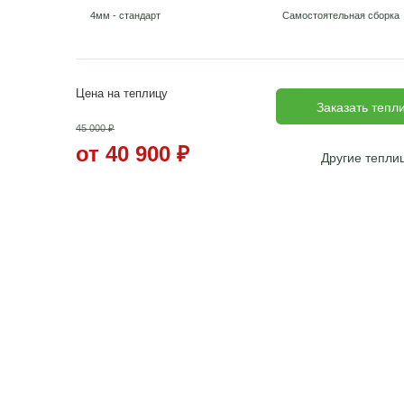
Стандартная теплица
- расстояние между ду
Длина
4 м
6 м
8 м
40 900
₽
50 900
₽
62 900
₽
Усиленная теплица
- расстояние между дуга
4 м
6 м
8 м
44 700
₽
59 900
₽
73 900
₽
Поликарбонат
с УФ защитой
Монтаж 
4мм - стандарт
Самосто