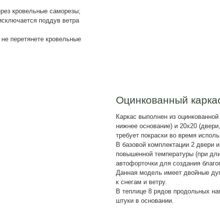
Подтверждаю что ознакомлен с
на обработку персональных данных в
персональных и иных данных
наших теплиц
По
Тепл
нане
Благ
выде
свойс