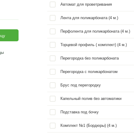
Опции и услуги
гами 1 метр
10 м
12 м
Брус с про
75 900
₽
88 900
₽
Крепеж для
ми 0.65 метр
Брусозацеп
10 м
12 м
89 900
₽
108 900
₽
Крепление 
Дополните
теплицы
Автомат д
ятельная сборка
Лента для 