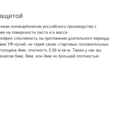
 на бетонный фундамент (4 м.)
2000
₽
еплицу
1000
₽
еплицу по вашим разм
и рассчитает теплицу по вашим размерам
Требуется рас