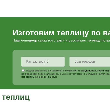
Комплект 
Комплект №
Комплект №
Подвязки д
Люк для п
Автоматич
Боковое ус
Опора зим