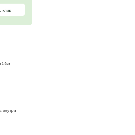
Рассчитать с опциями
Заказать в 1 клик
ра
8м, 10м, т.д
ра ( прямая стенка 1,9м)
е
 и 2 форточки