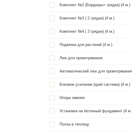
Перфолент
Заказать теплицу
Торцевой п
Другие теплицы
Перегород
Перегород
Брус под 
Капельный
Подставка
Комплект 