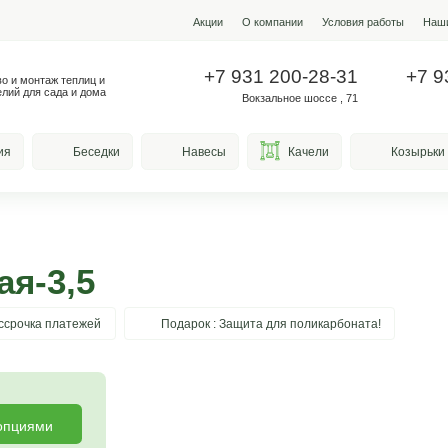
Акции
О ко
+7 931
Производство и монтаж теплиц и
металлоизделий для сада и дома
Вокз
весы для курения
Беседки
Навесы
тенная-3,5
та
Рассрочка платежей
Подарок : Защита 