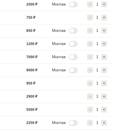
Цена
питкой (4 м.)
4500
₽
 бруса (4 м.)
800
₽
ы (для бруса) (4 м.)
1000
₽
краб-система (4 м.)
4500
₽
льная форточка
1400
₽
ля проветривания
2500
₽
поликарбоната (4 м.)
750
₽