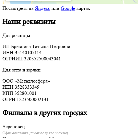
Посмотреть на
Яндекс
или
Google
картах
Наши реквизиты
Для розницы
ИП Бревнова Татьяна Петровна
ИНН 35140105114
ОГРНИП 320352500043041
Для опта и юрлиц
ООО «Металлосфера»
ИНН 3528333349
КПП 352801001
ОГРН 1223500002131
Филиалы в других городах
Череповец
Офис-выставка, производство и склад