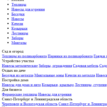
Теплицы
Навесы для курения
Беседки
Навесы
Качели
Козырьки
Лестницы
Заборы
Мангалы
Сад и огород
Теплицы из поликарбоната
Парники из поликарбоната
Грядки 
Устройство участка
Навесы металические
Заборы, ограждения
Садовая мебель
Сад
Отдых на даче
Беседки из металла
Мангальные зоны
Качели из металла
Навес
Постройка дома
Навесы для дома и авто
Козырьки, крыльцо
Лестницы, ступени
Для бизнеса
Фермерские теплицы
Навесы для курения
Санкт-Петербург и Ленинградская область
Череповец и Вологодская область
Санкт-Петербург и Ленингра